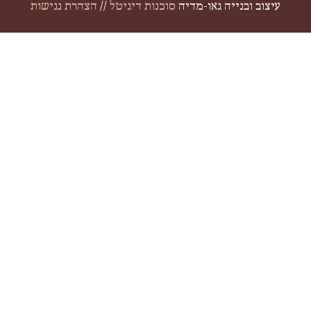
עיצוב ובנייה גאו-מדיה
סוכנות דיגיטל
//
הצהרת נגישות