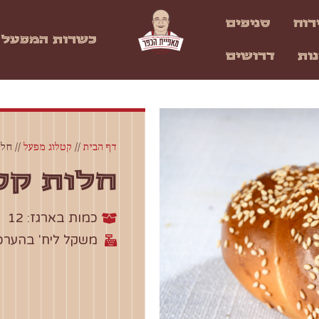
רוח
סניפים
כשרות המפעל
נות
דרושים
דף הבית
//
קטלוג מפעל
//
חלו
חלות קט
כמות בארגז: 12
משקל ליח' בהערכה: 