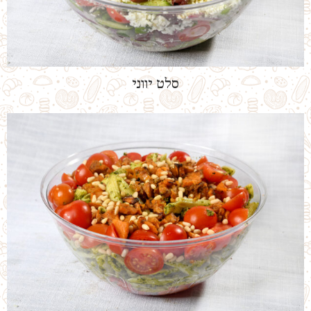
סלט יווני