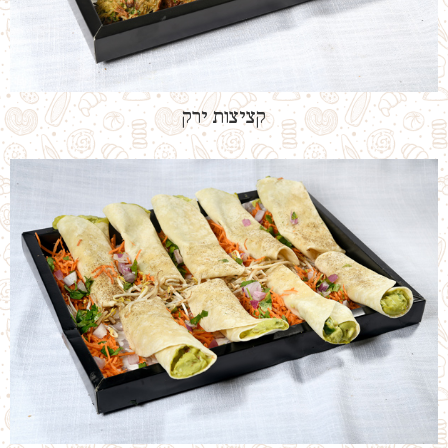
קציצות ירק